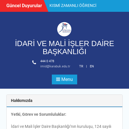
Skip
Güncel Duyurular
KISMİ ZAMANLI ÖĞRENCİ
to
ALIM İLANI
content
Lojman Başvuru
Toplu İş Sözleşmesi Hk.
İDARİ VE MALİ İŞLER DAİRE
BAŞKANLIĞI
444 0 478
imid@karabuk.edu.tr
TR
|
EN
Menu
Hakkımızda
Yetki, Görev ve Sorumluluklar:
İdari ve Mali İşler Daire Başkanlığı’nın kuruluşu, 124 sayılı