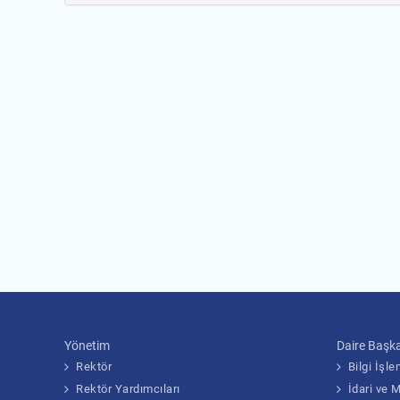
Yönetim
Daire Başka
Rektör
Bilgi İşl
Rektör Yardımcıları
İdari ve 