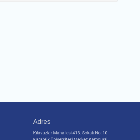
Adres
Kılavuzlar Mahallesi 413. Sokak No: 10
Karabük Üniversitesi Merkez Kampüsü