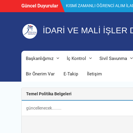
Skip
Güncel Duyurular
KISMİ ZAMANLI ÖĞRENCİ ALIM İLA
to
Lojman Başvuru
content
Toplu İş Sözleşmesi Hk.
İDARİ VE MALİ İŞLER
Başkanlığımız
İç Kontrol
Sivil Savunma
Bir Önerim Var
E-Takip
İletişim
Temel Politika Belgeleri
güncellenecek........