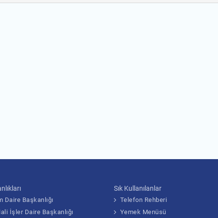
nlıkları
Sık Kullanılanlar
em Daire Başkanlığı
Telefon Rehberi
Mali İşler Daire Başkanlığı
Yemek Menüsü