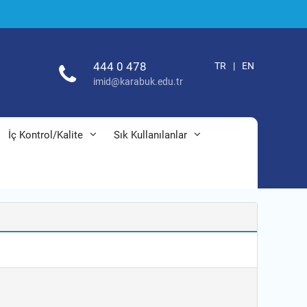
444 0 478
TR
|
EN
imid@karabuk.edu.tr
İç Kontrol/Kalite
Sık Kullanılanlar