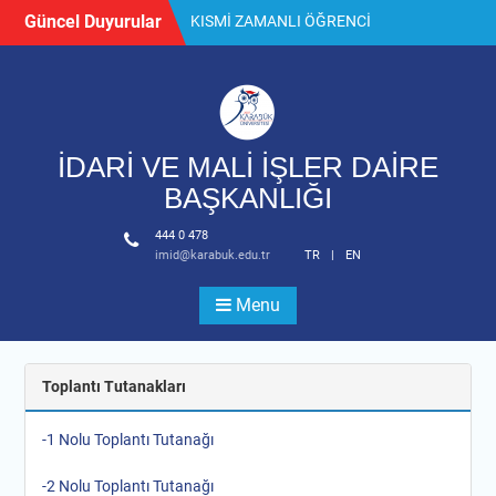
Skip
Güncel Duyurular
KISMİ ZAMANLI ÖĞRENCİ
to
ALIM İLANI
content
Lojman Başvuru
Toplu İş Sözleşmesi Hk.
İDARİ VE MALİ İŞLER DAİRE
BAŞKANLIĞI
444 0 478
imid@karabuk.edu.tr
TR
|
EN
Menu
Toplantı Tutanakları
-1 Nolu Toplantı Tutanağı
-2 Nolu Toplantı Tutanağı